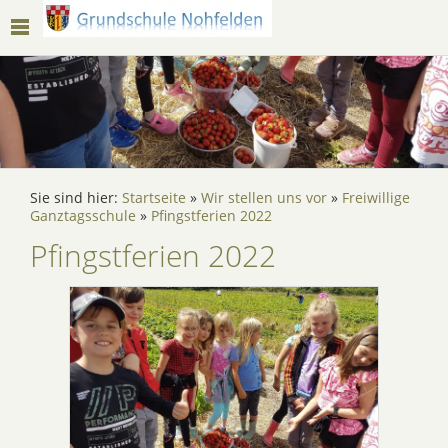
Sie sind hier:
Startseite
»
Wir stellen uns vor
»
Freiwillige
Ganztagsschule
»
Pfingstferien 2022
Pfingstferien 2022